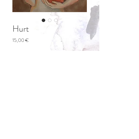
Hurt
Precio
15,00 €
Cantidad
*
Agregar al carrito
Impresión digital de alta calidad de un 
cuadro original , en tamaño A3
Digital print high quality of a original 
painting, A3 size