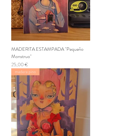
MADERITA ESTAMPADA "Pequeño
Monstruo"
Precio
25,00 €
madera pino