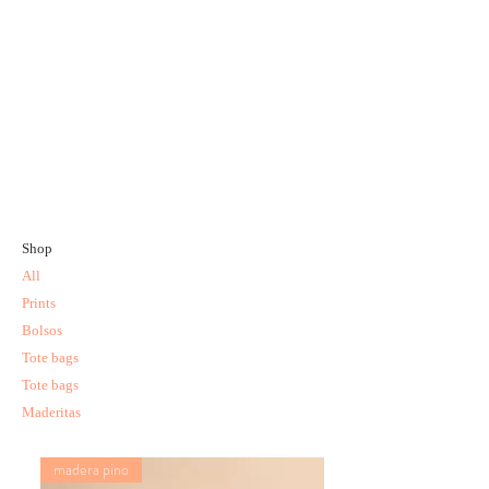
Shop
All
Prints
Bolsos
Tote bags
Tote bags
Maderitas
madera pino