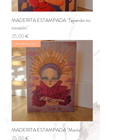
MADERITA ESTAMPADA "Tejiendo mi
corazón"
Precio
25,00 €
madera pino
MADERITA ESTAMPADA "Martir"
Precio
25,00 €