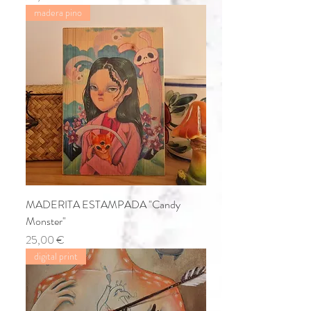
madera pino
MADERITA ESTAMPADA "Candy
Monster"
Precio
25,00 €
digital print